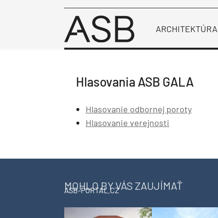
ARCHITEKTÚRA
Hlasovania ASB GALA
Hlasovanie odbornej poroty
Hlasovanie verejnosti
MOHLO BY VÁS ZAUJÍMAŤ
ASB-PORTAL.CZ