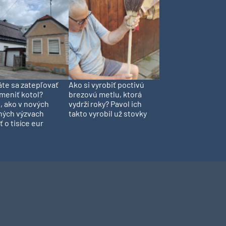
te sa zatepľovať
Ako si vyrobiť poctivú
meniť kotol?
brezovú metlu, ktorá
, ako v nových
vydrží roky? Pavol ich
ných výzvach
takto vyrobil už stovky
ť o tisíce eur