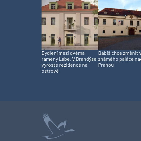
Bydlení mezi dvěma
Babiš chce změnit v
rameny Labe. V Brandýse
známého paláce na
vyroste rezidence na
Prahou
ostrově