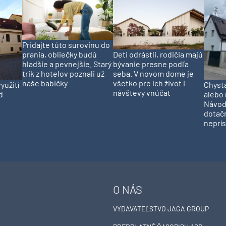
Pridajte túto surovinu do
prania, obliečky budú
Deti odrástli, rodičia majú
hladšie a pevnejšie. Starý
bývanie presne podľa
trik z hotelov poznali už
seba. V novom dome je
naše babičky
všetko pre ich život i
yužití
Chystá
návštevy vnúčat
d
alebo 
Návod
dotač
neprís
O NÁS
VYDAVATEĽSTVO JAGA GROUP